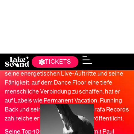
Kapuzinerzipfel
KID SIMIUS LIVE
Der aus Granada, Spanien, stammende und in
Berlin lebende Künstler KID SIMIUS
durchbricht Genregrenzen und verbindet eine
Vielzahl von Stilen wie elektronische Musik,
Italo, House, Balearic und Disco. Bekannt für
seine energetischen Live-Auftritte und seine
Fähigkeit, auf dem Dance Floor eine tiefe
menschliche Verbindung zu schaffen, hat er
auf Labels wie Permanent Vacation, Running
Back und seinem eigenen Label Jirafa Records
zahlreiche erfolgreiche Tracks veröffentlicht.
Seine Top-10-Spotify-Tracks (u.a. mit Paul