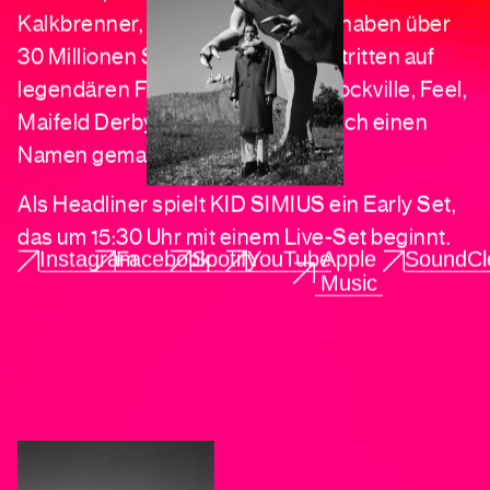
Kalkbrenner, Bonaparte & Hinds) haben über
30 Millionen Streams, und mit Auftritten auf
legendären Festivals wie Melt!, Dockville, Feel,
Maifeld Derby und Fusion hat er sich einen
Namen gemacht.
Als Headliner spielt KID SIMIUS ein Early Set,
das um 15:30 Uhr mit einem Live-Set beginnt.
Instagram
Facebook
Spotify
YouTube
Apple
SoundCl
Music